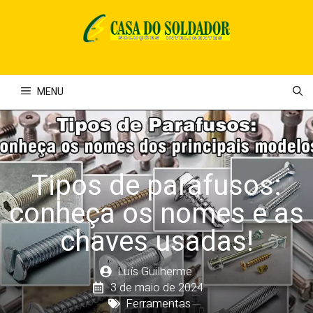
Pular
para
o
conteúdo
MENU
Tipos de parafusos:
conheça os nomes e as
chaves usadas!
Luís Guilherme
3 de maio de 2024
Ferramentas