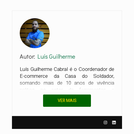
Autor:
Luís Guilherme
Luís Guilherme Cabral é o Coordenador de
E-commerce da Casa do Soldador,
somando mais de 10 anos de vivência
prática no setor de ferramentas e
máquinas. Sua autoridade foi construída
VER MAIS
"do chão à estratégia": iniciou em 2013 na
operação logística e percorreu todas as
etapas vitais do negócio — da conferência
técnica ao atendimento especializado no
balcão de vendas. Essa trajetória 360°