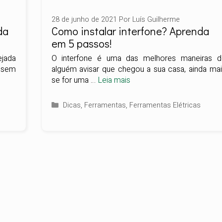
28 de junho de 2021
Por
Luís Guilherme
da
Como instalar interfone? Aprenda
em 5 passos!
jada
O interfone é uma das melhores maneiras d
r sem
alguém avisar que chegou a sua casa, ainda ma
se for uma …
Leia mais
Categorias
Dicas
,
Ferramentas
,
Ferramentas Elétricas