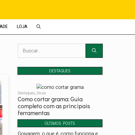
DADE
LOJA
Pesquisar
por:
DESTAQUES
Destaques
,
Dicas
Como cortar grama: Guia
completo com as principais
ferramentas
ÚLTIMOS POSTS
Goivagem: o que é, como funciona e