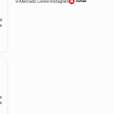
al
da
e
de