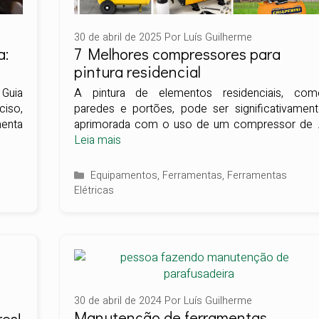
30 de abril de 2025
Por
Luís Guilherme
a:
7 Melhores compressores para
pintura residencial
Guia
A pintura de elementos residenciais, com
ciso,
paredes e portões, pode ser significativament
enta
aprimorada com o uso de um compressor de 
Leia mais
Categorias
Equipamentos
,
Ferramentas
,
Ferramentas
Elétricas
30 de abril de 2024
Por
Luís Guilherme
Manutenção de ferramentas
res!