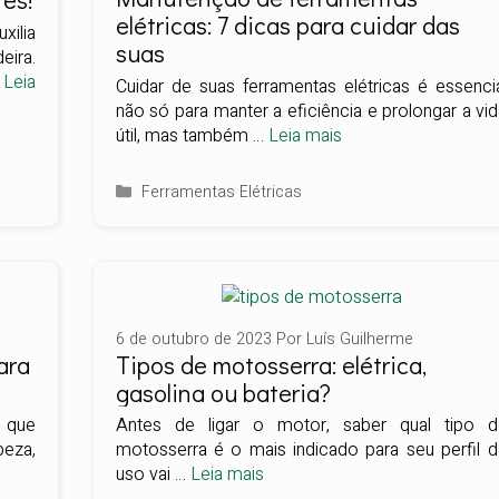
elétricas: 7 dicas para cuidar das
xilia
suas
eira.
…
Leia
Cuidar de suas ferramentas elétricas é essenci
não só para manter a eficiência e prolongar a vi
útil, mas também …
Leia mais
Categorias
Ferramentas Elétricas
6 de outubro de 2023
Por
Luís Guilherme
ara
Tipos de motosserra: elétrica,
gasolina ou bateria?
 que
Antes de ligar o motor, saber qual tipo d
peza,
motosserra é o mais indicado para seu perfil 
uso vai …
Leia mais