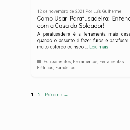
12 de novembro de 2021
Por
Luís Guilherme
Como Usar Parafusadeira: Enten
com a Casa do Soldador!
A parafusadeira é a ferramenta mais dese
quando o assunto é fazer furos e parafusa
muito esforço ou risco …
Leia mais
Categorias
Equipamentos
,
Ferramentas
,
Ferramentas
Elétricas
,
Furadeiras
Page
Page
1
2
Próximo →