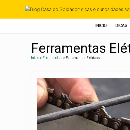
Pular
para
o
conteúdo
INICIO
DICAS
Ferramentas Elét
Início
»
Ferramentas
»
Ferramentas Elétricas