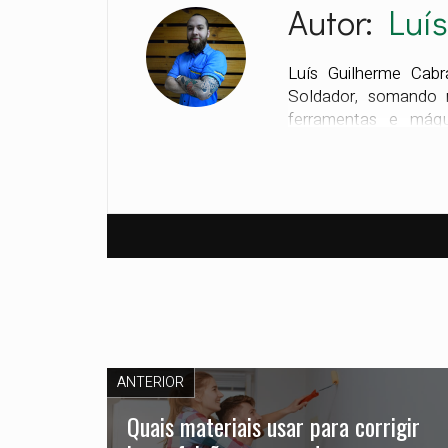
Autor:
Luí
Luís Guilherme Ca
Soldador, somando 
ferramentas e máqu
estratégia": iniciou
etapas vitais do n
especializado no balc
desenvolvesse um do
marcenaria, transfor
de alta performance.
Soldador, traduzi
engenharia em guias p
Unindo o rigor técni
garantir que cada cl
acesso a informações
ANTERIOR
catálogo da empresa 
Quais materiais usar para corrigir