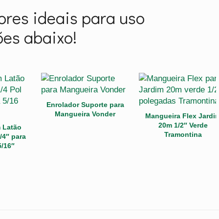
res ideais para uso
ões abaixo!
Enrolador Suporte para
Mangueira Vonder
Mangueira Flex Jardi
20m 1/2″ Verde
 Latão
Tramontina
/4″ para
/16″