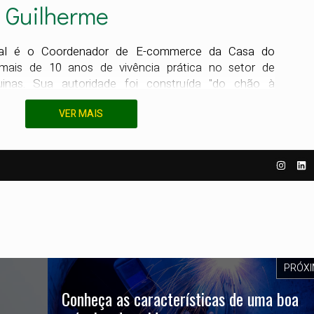
s Guilherme
bral é o Coordenador de E-commerce da Casa do
mais de 10 anos de vivência prática no setor de
inas. Sua autoridade foi construída "do chão à
 em 2013 na operação logística e percorreu todas as
VER MAIS
egócio — da conferência técnica ao atendimento
ão de vendas. Essa trajetória 360° permitiu que Luís
mínio profundo sobre equipamentos de soldagem e
mando-o em um especialista na curadoria de produtos
 Hoje, ele lidera a frente de conteúdo da Casa do
ndo normas técnicas complexas e processos de
ráticos e realistas para o dia a dia do profissional.
co à inovação do mercado digital, Luís dedica-se a
iente — do entusiasta ao grande industrial — tenha
 precisas, seguras e validadas por quem conhece o
PRÓX
em seus mínimos detalhes.
Conheça as características de uma boa