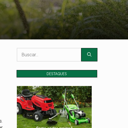
Pesquisar
por:
DESTAQUES
s.
ar