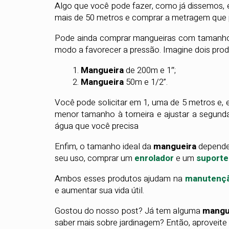
Algo que você pode fazer, como já dissemos,
mais de 50 metros e comprar a metragem que pr
Pode ainda comprar mangueiras com tamanhos 
modo a favorecer a pressão. Imagine dois prod
Mangueira
de 200m e 1″;
Mangueira
50m e 1/2”.
Você pode solicitar em 1, uma de 5 metros e, 
menor tamanho à torneira e ajustar a segunda
água que você precisa
Enfim, o tamanho ideal da
mangueira
depende
seu uso, comprar um
enrolador
e um
suporte
Ambos esses produtos ajudam na
manutenç
e aumentar sua vida útil.
Gostou do nosso post? Já tem alguma
mangu
saber mais sobre jardinagem? Então, aproveite