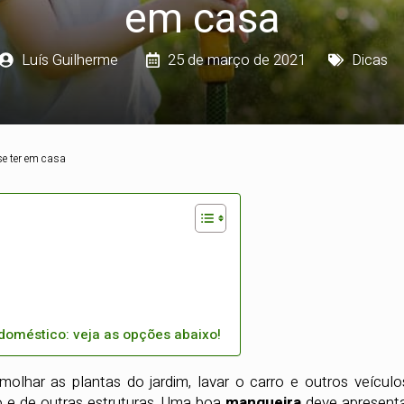
em casa
Luís Guilherme
25 de março de 2021
Dicas
se ter em casa
doméstico: veja as opções abaixo!
lhar as plantas do jardim, lavar o carro e outros veículo
 e de outras estruturas. Uma boa
mangueira
deve apresent