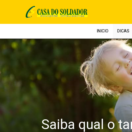
Pular
para
o
conteúdo
INICIO
DICAS
Saiba qual o t