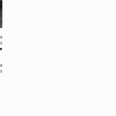
ra
as
de
ma
os