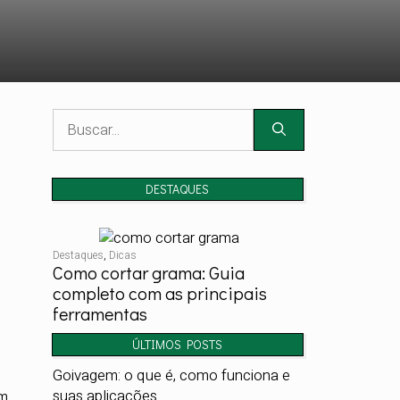
Pesquisar
por:
DESTAQUES
Destaques
,
Dicas
Como cortar grama: Guia
completo com as principais
ferramentas
ÚLTIMOS POSTS
Goivagem: o que é, como funciona e
suas aplicações
um