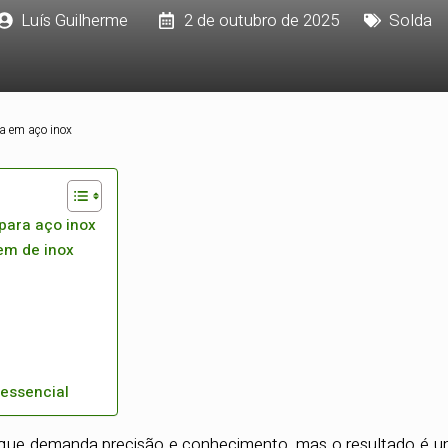
Luís Guilherme
2 de outubro de 2025
Solda
a em aço inox
para aço inox
em de inox
 essencial
 que demanda precisão e conhecimento, mas o resultado é 