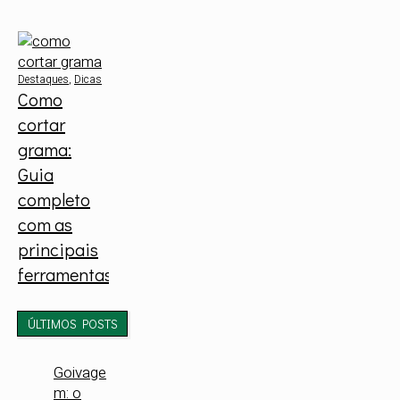
Destaques
,
Dicas
Como
cortar
grama:
Guia
completo
com as
principais
ferramentas
ÚLTIMOS POSTS
Goivage
m: o