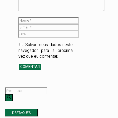
inovação do
mercado digital, Luís
dedica-se a garantir
Nome
que cada cliente — do
E-
entusiasta ao grande
mail
Site
industrial — tenha
acesso a
Salvar meus dados neste
informações
navegador para a próxima
precisas, seguras e
vez que eu comentar.
validadas por quem
conhece o catálogo
da empresa em seus
mínimos detalhes.
Pesquisar
por:
DESTAQUES