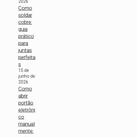
2026
Como
soldar
cobre:
guia
prático
para
juntas
perfeita
s
15 de
junho de
2026
Como
abrir
portão
eletrôni
co
manual
mente: