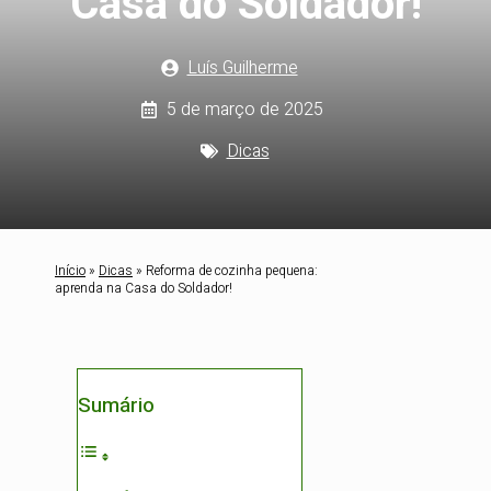
Casa do Soldador!
Luís Guilherme
5 de março de 2025
Dicas
Início
»
Dicas
»
Reforma de cozinha pequena:
aprenda na Casa do Soldador!
Sumário