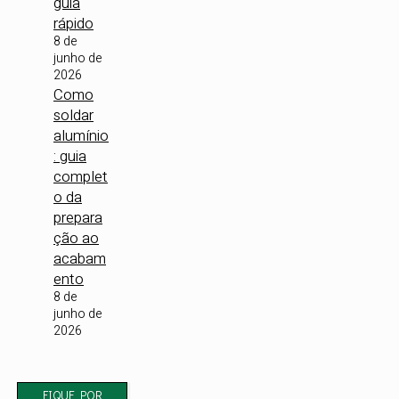
guia
rápido
8 de
junho de
2026
Como
soldar
alumínio
: guia
complet
o da
prepara
ção ao
acabam
ento
8 de
junho de
2026
FIQUE POR