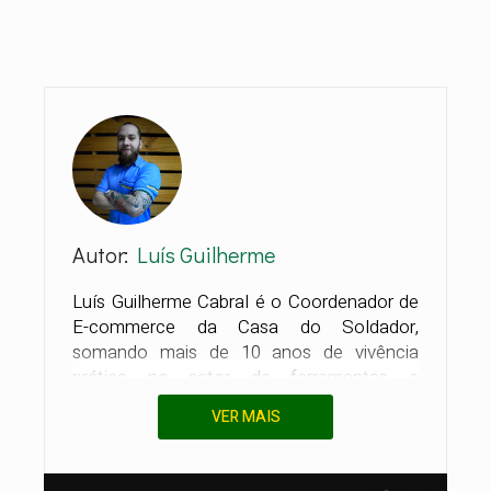
Autor:
Luís Guilherme
Luís Guilherme Cabral é o Coordenador de
E-commerce da Casa do Soldador,
somando mais de 10 anos de vivência
prática no setor de ferramentas e
máquinas. Sua autoridade foi construída
VER MAIS
"do chão à estratégia": iniciou em 2013 na
operação logística e percorreu todas as
etapas vitais do negócio — da conferência