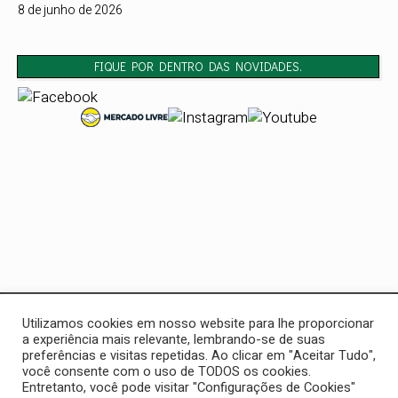
8 de junho de 2026
FIQUE POR DENTRO DAS NOVIDADES.
Casa do Soldador
Utilizamos cookies em nosso website para lhe proporcionar
32 anos de tradição em ferramentas e soluções para
a experiência mais relevante, lembrando-se de suas
profissionais. Soldagem, marcenaria, funilaria e pintura — tudo
preferências e visitas repetidas. Ao clicar em "Aceitar Tudo",
você consente com o uso de TODOS os cookies.
em um só lugar.
Entretanto, você pode visitar "Configurações de Cookies"