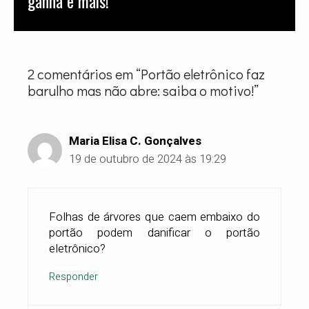
ganha e mais!
entusiasta ao grande industrial — tenha
acesso a informações precisas, seguras e
validadas por quem conhece o catálogo da
empresa em seus mínimos detalhes.
2 comentários em “Portão eletrônico faz
barulho mas não abre: saiba o motivo!”
Maria Elisa C. Gonçalves
19 de outubro de 2024 às 19:29
Folhas de árvores que caem embaixo do
portão podem danificar o portão
eletrônico?
Responder