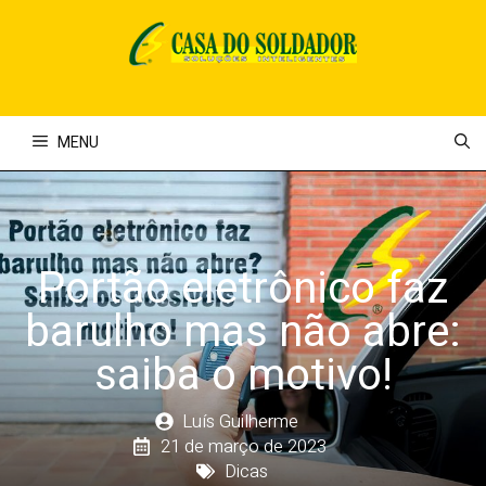
Pular
para
o
conteúdo
MENU
Portão eletrônico faz
barulho mas não abre:
saiba o motivo!
Luís Guilherme
21 de março de 2023
Dicas