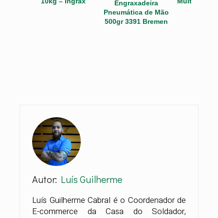
10kg – Ingrax
Multiuso 5 l
Engraxadeira
Pneumática de Mão
500gr 3391 Bremen
Autor:
Luís Guilherme
Luís Guilherme Cabral é o Coordenador de
E-commerce da Casa do Soldador,