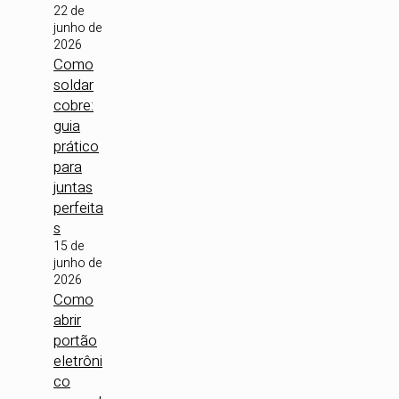
22 de
junho de
2026
Como
soldar
cobre:
guia
prático
para
juntas
perfeita
s
15 de
junho de
2026
Como
abrir
portão
eletrôni
co