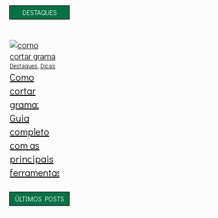
DESTAQUES
Destaques
,
Dicas
Como
cortar
grama:
Guia
completo
com as
principais
ferramentas
ÚLTIMOS POSTS