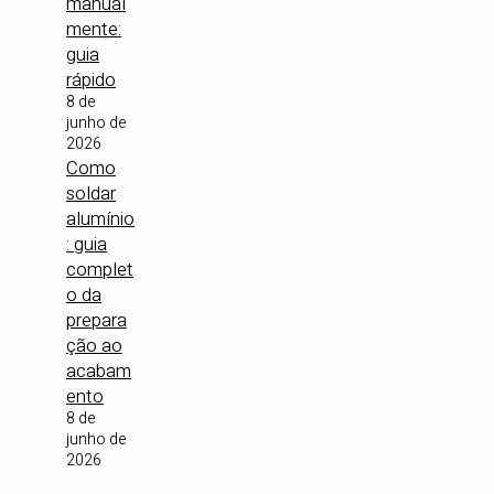
manual
mente:
guia
rápido
8 de
junho de
2026
Como
soldar
alumínio
: guia
complet
o da
prepara
ção ao
acabam
ento
8 de
junho de
2026