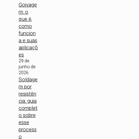
Goivage
m: o
que é,
como
funcion
a e suas
aplicaçõ
es
29 de
junho de
2026
Soldage
m por
resistên
cia: guia
complet
o sobre
esse
process
o