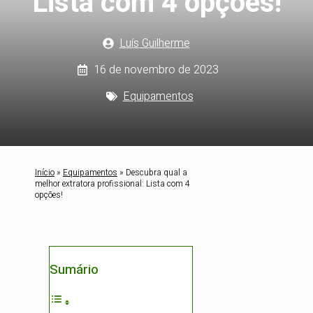
Lista com 4 opções!
Luís Guilherme
16 de novembro de 2023
Equipamentos
Início
»
Equipamentos
»
Descubra qual a
melhor extratora profissional: Lista com 4
opções!
Sumário