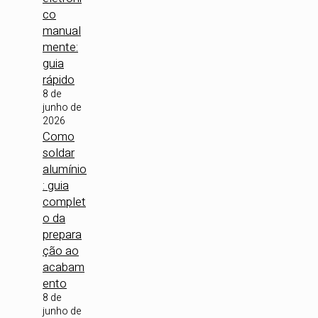
co
manual
mente:
guia
rápido
8 de
junho de
2026
Como
soldar
alumínio
: guia
complet
o da
prepara
ção ao
acabam
ento
8 de
junho de