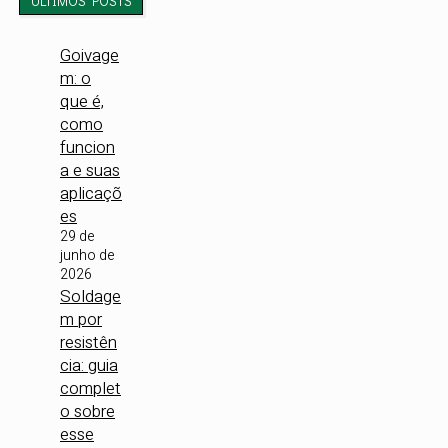
ÚLTIMOS POSTS
Goivage
m: o
que é,
como
funcion
a e suas
aplicaçõ
es
29 de
junho de
2026
Soldage
m por
resistên
cia: guia
complet
o sobre
esse