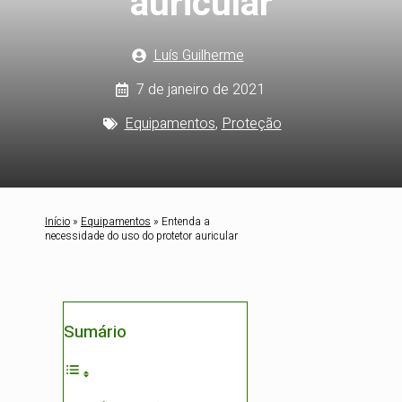
auricular
Luís Guilherme
7 de janeiro de 2021
Equipamentos
,
Proteção
Início
»
Equipamentos
»
Entenda a
necessidade do uso do protetor auricular
Sumário