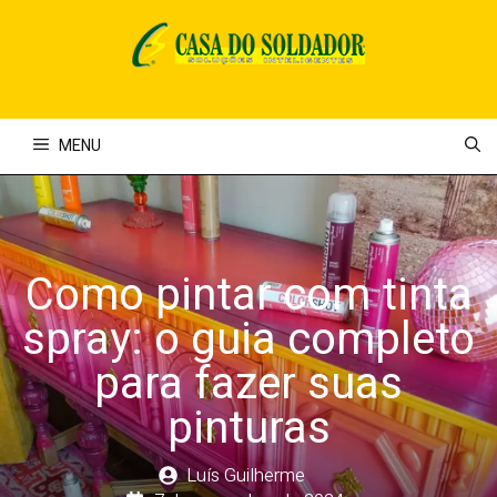
Pular
para
o
conteúdo
MENU
Como pintar com tinta
spray: o guia completo
para fazer suas
pinturas
Luís Guilherme