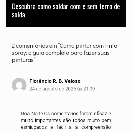
Descubra como soldar com e sem ferro de
inovação do mercado digital, Luís dedica-
solda
se a garantir que cada cliente — do
entusiasta ao grande industrial — tenha
acesso a informações precisas, seguras e
validadas por quem conhece o catálogo da
empresa em seus mínimos detalhes.
2 comentários em “Como pintar com tinta
spray: o guia completo para fazer suas
pinturas”
Florêncio R. B. Veloso
24 de agosto de 2025 às 21:09
Boa Noite Os comentários foram eficaz e
muito importantes são todos muito bem
esmiuçados e fácil a a compreensão