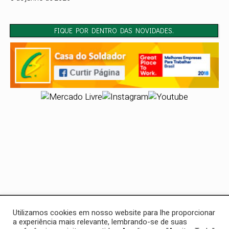
FIQUE POR DENTRO DAS NOVIDADES.
Casa do Soldador
Utilizamos cookies em nosso website para lhe proporcionar
32 anos de tradição em ferramentas e soluções para
a experiência mais relevante, lembrando-se de suas