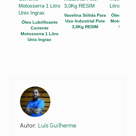
Vaselina Sólida Para
Óleo para C
Uso Industrial Pote
Motosserra 4
Óleo Lubrificante
3,0Kg RESIM
Unix Ing
Corrente
Motosserra 1 Litro
Unix Ingrax
Autor:
Luís Guilherme