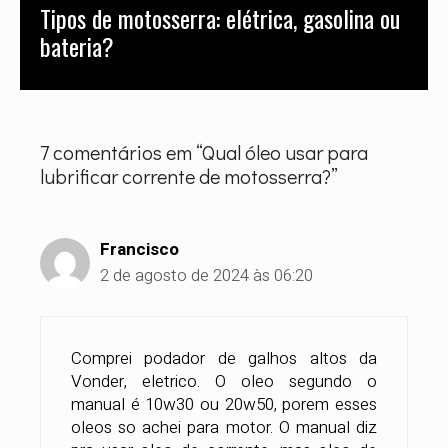
Tipos de motosserra: elétrica, gasolina ou
inovação do mercado digital, Luís dedica-
bateria?
se a garantir que cada cliente — do
entusiasta ao grande industrial — tenha
acesso a informações precisas, seguras e
validadas por quem conhece o catálogo da
empresa em seus mínimos detalhes.
7 comentários em “Qual óleo usar para
lubrificar corrente de motosserra?”
Francisco
2 de agosto de 2024 às 06:20
Comprei podador de galhos altos da
Vonder, eletrico. O oleo segundo o
manual é 10w30 ou 20w50, porem esses
oleos so achei para motor. O manual diz