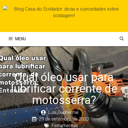
Pular
para
o
conteúdo
MENU
Qual óleo usar para
lubrificar corrente de
motosserra?
Luís Guilherme
29 de setembro de 2023
Ferramentas