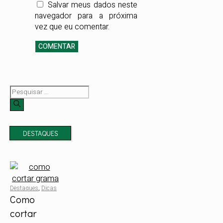
Salvar meus dados neste
informações
navegador para a próxima
precisas, seguras e
vez que eu comentar.
validadas por quem
conhece o catálogo
da empresa em seus
mínimos detalhes.
Pesquisar
por:
DESTAQUES
Destaques
,
Dicas
Como
cortar