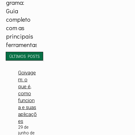
grama:
Guia
completo
com as
principais
ferramentas
ÚLTIMOS POSTS
Goivage
m: o
que é,
como
funcion
a e suas
aplicaçõ
es
29 de
junho de