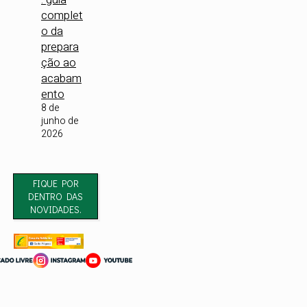
complet
o da
prepara
ção ao
acabam
ento
8 de
junho de
2026
FIQUE POR
DENTRO DAS
NOVIDADES.