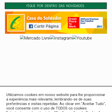
FIQUE POR DENTRO DAS NOVIDADES.
Casa do Soldador
Utilizamos cookies em nosso website para lhe proporcionar
32 anos de tradição em ferramentas e soluções para
a experiência mais relevante, lembrando-se de suas
preferências e visitas repetidas. Ao clicar em "Aceitar Tudo",
profissionais. Soldagem, marcenaria, funilaria e pintura — tudo
você consente com o uso de TODOS os cookies.
em um só lugar.