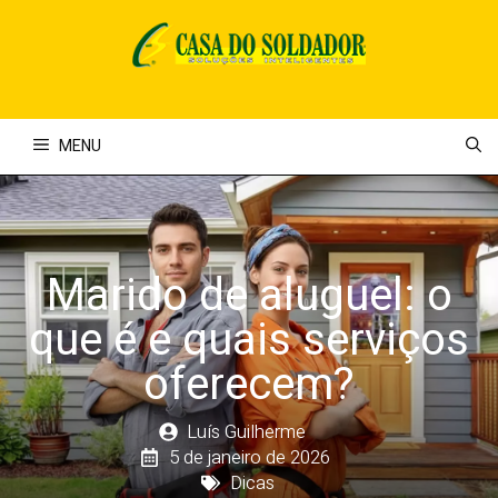
Pular
para
o
conteúdo
MENU
Marido de aluguel: o
que é e quais serviços
oferecem?
Luís Guilherme
5 de janeiro de 2026
Dicas