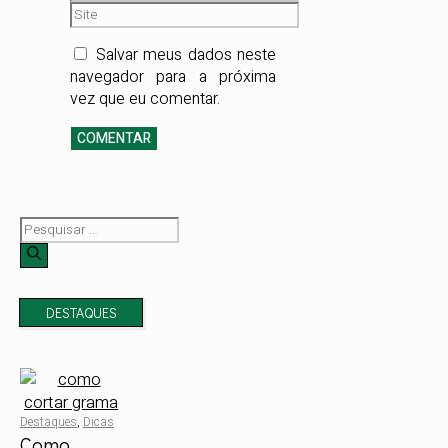
acesso a
mail
Site
informações
precisas, seguras e
Salvar meus dados neste
validadas por quem
navegador para a próxima
conhece o catálogo
vez que eu comentar.
da empresa em seus
mínimos detalhes.
Pesquisar
por:
DESTAQUES
Destaques
,
Dicas
Como