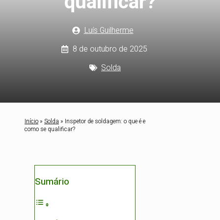
qualificar?
Luís Guilherme
8 de outubro de 2025
Solda
Início
»
Solda
»
Inspetor de soldagem: o que é e
como se qualificar?
Sumário