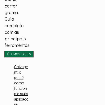
cortar
grama:
Guia
completo
com as
principais
ferramentas
ÚLTIMOS POSTS
Goivage
m: o
que é,
como
funcion
a e suas
aplicaçõ
es