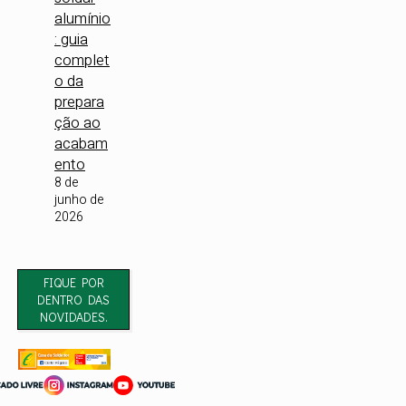
alumínio
: guia
complet
o da
prepara
ção ao
acabam
ento
8 de
junho de
2026
FIQUE POR
DENTRO DAS
NOVIDADES.