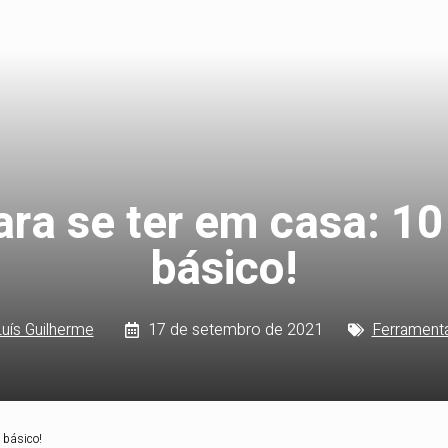
a se ter em casa: 10 
básico!
uís Guilherme
17 de setembro de 2021
Ferrament
 básico!