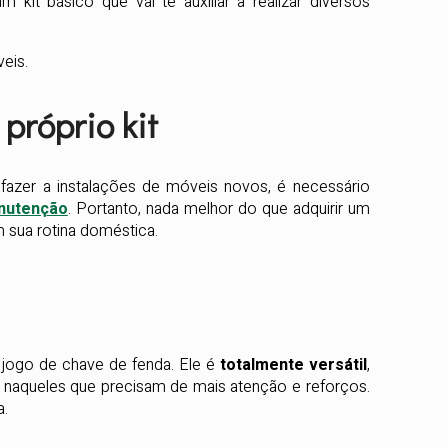
kit básico que vai te auxiliar a realizar diversos
veis.
próprio kit
fazer a instalações de móveis novos, é necessário
anutenção
. Portanto, nada melhor do que adquirir um
m sua rotina doméstica.
 jogo de chave de fenda. Ele é
totalmente versátil
,
naqueles que precisam de mais atenção e reforços.
a.