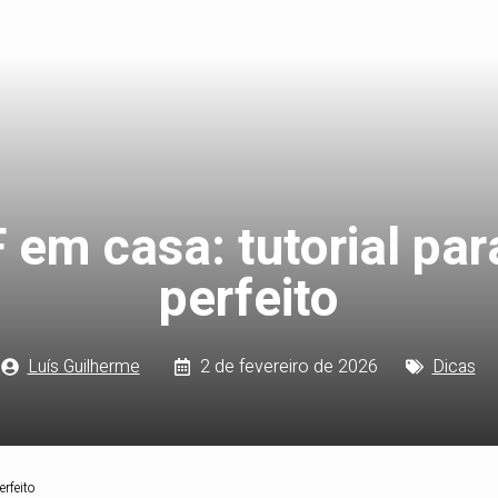
 em casa: tutorial pa
perfeito
Luís Guilherme
2 de fevereiro de 2026
Dicas
rfeito