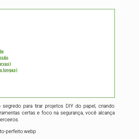
de
cisão
urvas)
as longas)
egredo para tirar projetos DIY do papel, criando
ramentas certas e foco na segurança, você alcança
erceiros.