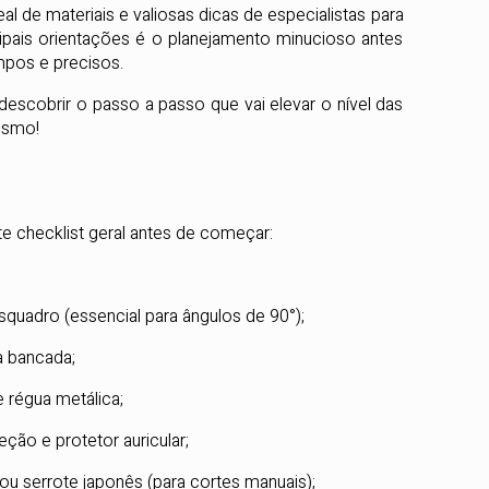
l de materiais e valiosas dicas de especialistas para
ipais orientações é o planejamento minucioso antes
mpos e precisos.
descobrir o passo a passo que vai elevar o nível das
esmo!
 checklist geral antes de começar:
squadro (essencial para ângulos de 90°);
a bancada;
 régua metálica;
ção e protetor auricular;
r ou serrote japonês (para cortes manuais);