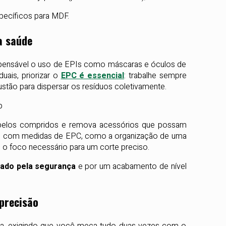
specíficos para MDF.
a saúde
dispensável o uso de EPIs como máscaras e óculos de
duais, priorizar o
EPC é essencial
: trabalhe sempre
stão para dispersar os resíduos coletivamente.
 cabelos compridos e remova acessórios que possam
EPI com medidas de EPC, como a organização de uma
e o foco necessário para um corte preciso.
cado pela segurança
e por um acabamento de nível
precisão
ra, exigindo que você meça tudo duas vezes com o