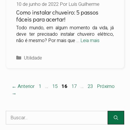
10 de junho de 2022
Por
Luís Guilherme
Como instalar chuveiro: 5 passos
fáceis para acertar!
Todo mundo, em algum momento da vida, já
deve ter precisado instalar chuveiro elétrico,
não é mesmo? Por mais que …
Leia mais
Categorias
Utilidade
Page
Page
Page
Page
Page
← Anterior
1
…
15
16
17
…
23
Próximo
→
Pesquisar
por: