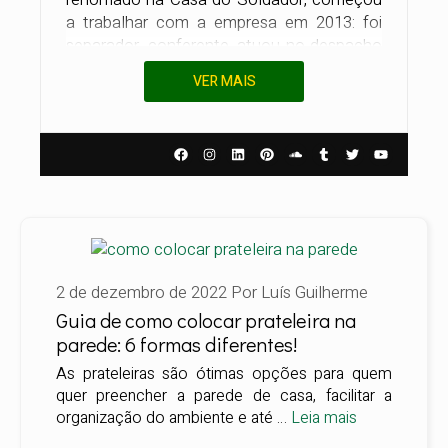
a trabalhar com a empresa em 2013: foi
separador, conferente, atuou no despacho
de mercadorias, contagem, balcão de
VER MAIS
vendas, marketing e agora é coordenador
do e-commerce. Durante toda a sua
jornada, absorveu conhecimentos únicos e
especializados na área de soldagem e
marcenaria, o que o auxilia na hora de
compartilhar esse conhecimento com os
clientes no balcão e em nosso blog.
Buscando, então, sanar as dúvidas de
todos os nossos clientes, Luís trabalha
2 de dezembro de 2022
Por
Luís Guilherme
para trazer conteúdos de qualidade e
Guia de como colocar prateleira na
realistas com o dia a dia de nossos
parede: 6 formas diferentes!
usuários, que vão desde a instalação de
As prateleiras são ótimas opções para quem
equipamentos, listas e dicas de
quer preencher a parede de casa, facilitar a
ferramentas, até conteúdos mais
organização do ambiente e até …
Leia mais
aprofundados e técnicos sobre solda.