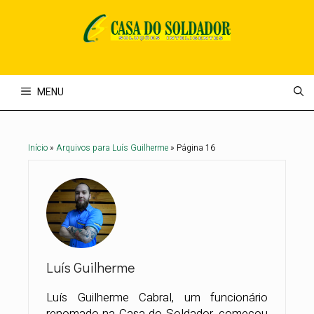
Pular
para
o
conteúdo
MENU
Início
»
Arquivos para Luís Guilherme
»
Página 16
Luís Guilherme
Luís Guilherme Cabral, um funcionário
renomado na Casa do Soldador, começou