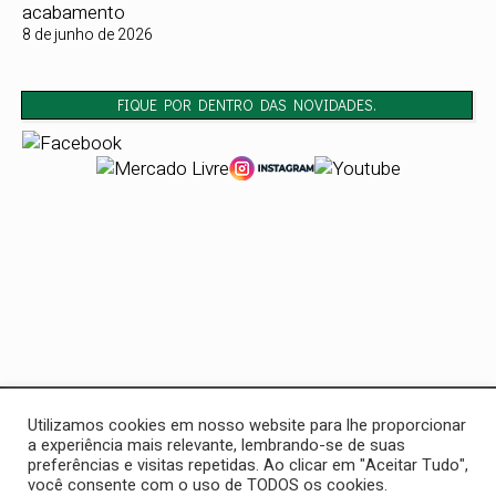
acabamento
8 de junho de 2026
FIQUE POR DENTRO DAS NOVIDADES.
Casa do Soldador
Utilizamos cookies em nosso website para lhe proporcionar
32 anos de tradição em ferramentas e soluções para
a experiência mais relevante, lembrando-se de suas
preferências e visitas repetidas. Ao clicar em "Aceitar Tudo",
profissionais. Soldagem, marcenaria, funilaria e pintura — tudo
você consente com o uso de TODOS os cookies.
em um só lugar.