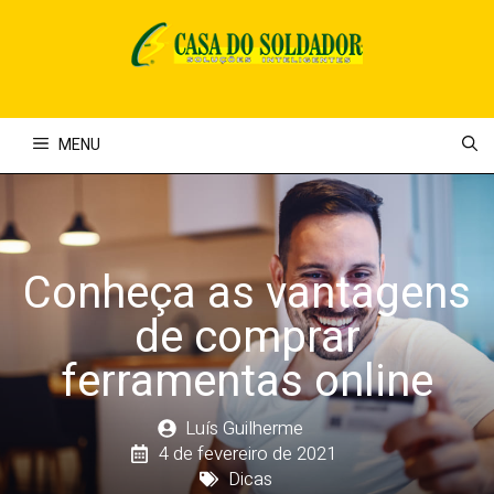
Pular
para
o
conteúdo
MENU
Conheça as vantagens
de comprar
ferramentas online
Luís Guilherme
4 de fevereiro de 2021
Dicas